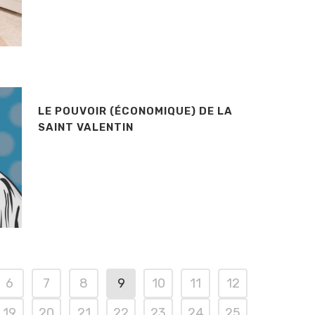
LE POUVOIR (ÉCONOMIQUE) DE LA
SAINT VALENTIN
6
7
8
9
10
11
12
19
20
21
22
23
24
25