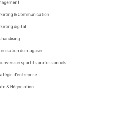
nagement
rketing & Communication
keting digital
chandising
timisation du magasin
onversion sportifs professionnels
atégie d'entreprise
nte & Négociation