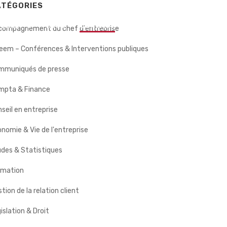
ATÉGORIES
 CLIENTS
BLOG
CONTACT
compagnement du chef d'entreprise
eem – Conférences & Interventions publiques
mmuniqués de presse
mpta & Finance
seil en entreprise
nomie & Vie de l'entreprise
des & Statistiques
rmation
tion de la relation client
islation & Droit