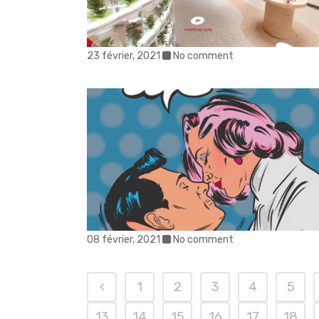
23 février, 2021
No comment
08 février, 2021
No comment
1
2
3
4
5
13
14
15
16
17
18