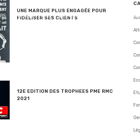
C
UNE MARQUE PLUS ENGAGÉE POUR
ERS
INTERVENTIONS
DÉMARCHE
BIOGRAPHIE
NOS
FIDÉLISER SES CLIENTS
Ac
Alt
Co
Co
Con
Eco
12E EDITION DES TROPHEES PME RMC
Etu
2021
Fo
Ges
Lég