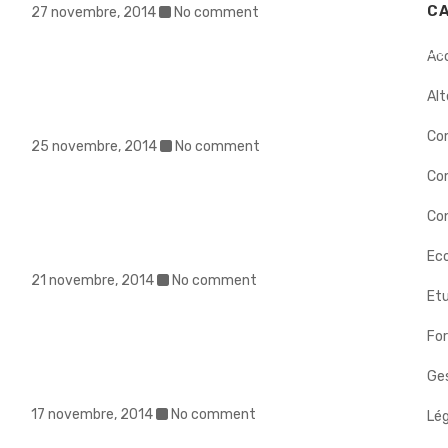
C
27 novembre, 2014
No comment
ERS
INTERVENTIONS
DÉMARCHE
BIOGRAPHIE
NOS
Ac
Alt
Co
25 novembre, 2014
No comment
Co
Con
Eco
21 novembre, 2014
No comment
Etu
Fo
Ges
17 novembre, 2014
No comment
Lég