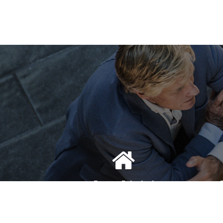
Bureau Principal
1, Avenue de la Reine Nathalie
D
64200 Biarritz
(Sur rendez-vous uniquement)
(S