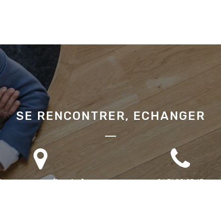
SE RENCONTRER, ECHANGER
Bureau annexe (Landes)
06 71 90 87 43
omaine des Jardins du Frat
40510 Seignosse
ur rendez-vous uniquement)