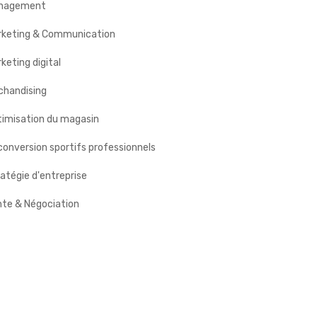
nagement
rketing & Communication
keting digital
chandising
timisation du magasin
onversion sportifs professionnels
atégie d'entreprise
nte & Négociation