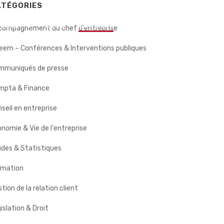
ATÉGORIES
 CLIENTS
BLOG
CONTACT
compagnement du chef d'entreprise
eem – Conférences & Interventions publiques
mmuniqués de presse
mpta & Finance
seil en entreprise
nomie & Vie de l'entreprise
des & Statistiques
rmation
tion de la relation client
islation & Droit