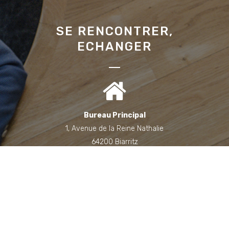
SE RENCONTRER,
ECHANGER
Bureau Principal
1, Avenue de la Reine Nathalie
64200 Biarritz
(Sur rendez-vous uniquement)
Bureau annexe (Landes)
Domaine des Jardins du Frat
40510 Seignosse