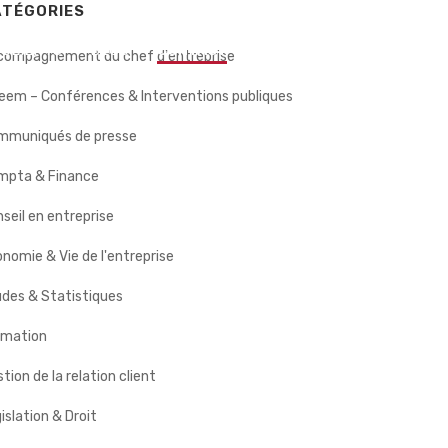
ATÉGORIES
 CLIENTS
BLOG
CONTACT
compagnement du chef d'entreprise
eem – Conférences & Interventions publiques
mmuniqués de presse
mpta & Finance
seil en entreprise
nomie & Vie de l'entreprise
des & Statistiques
rmation
tion de la relation client
islation & Droit