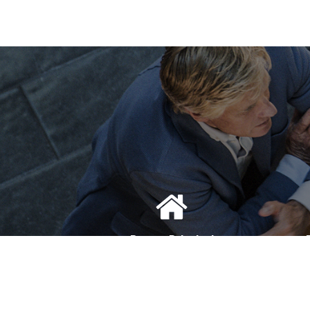
Bureau Principal
1, Avenue de la Reine Nathalie
D
64200 Biarritz
(Sur rendez-vous uniquement)
(S