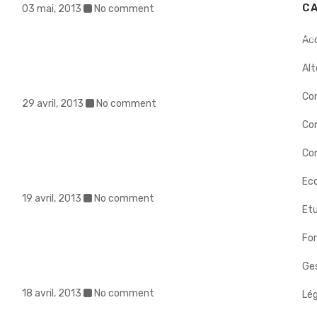
C
03 mai, 2013
No comment
ERS
INTERVENTIONS
DÉMARCHE
BIOGRAPHIE
NOS
Ac
Alt
Co
29 avril, 2013
No comment
Co
Con
Eco
19 avril, 2013
No comment
Etu
Fo
Ges
18 avril, 2013
No comment
Lég