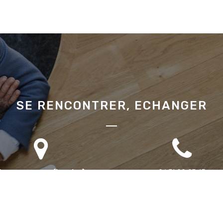
SE RENCONTRER, ECHANGER
Bureau annexe (Landes)
06 71 90 87 43
omaine des Jardins du Frat
40510 Seignosse
ur rendez-vous uniquement)