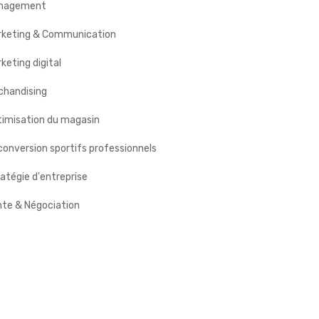
nagement
rketing & Communication
keting digital
chandising
timisation du magasin
onversion sportifs professionnels
atégie d'entreprise
nte & Négociation