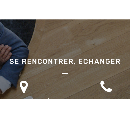
SE RENCONTRER, ECHANGER
Bureau annexe (Landes)
06 71 90 87 43
omaine des Jardins du Frat
40510 Seignosse
ur rendez-vous uniquement)