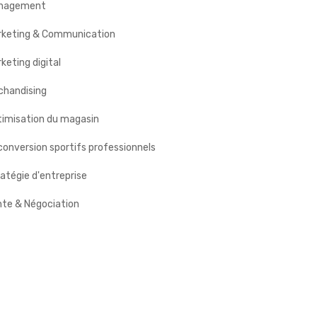
nagement
rketing & Communication
keting digital
chandising
timisation du magasin
onversion sportifs professionnels
atégie d'entreprise
nte & Négociation