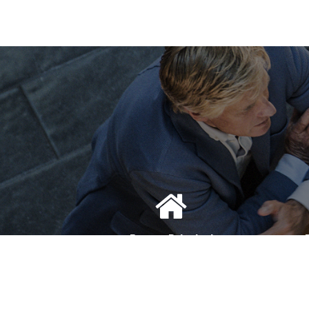
Bureau Principal
1, Avenue de la Reine Nathalie
D
64200 Biarritz
(Sur rendez-vous uniquement)
(S