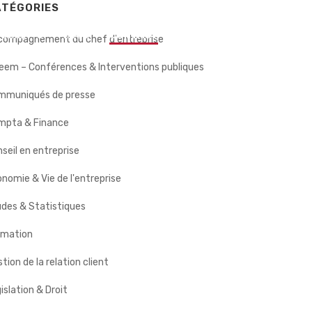
ATÉGORIES
 CLIENTS
BLOG
CONTACT
compagnement du chef d'entreprise
eem – Conférences & Interventions publiques
mmuniqués de presse
mpta & Finance
seil en entreprise
nomie & Vie de l'entreprise
des & Statistiques
rmation
tion de la relation client
islation & Droit