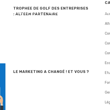
C
TROPHEE DE GOLF DES ENTREPRISES
ERS
INTERVENTIONS
DÉMARCHE
BIOGRAPHIE
NOS
: ALTEEM PARTENAIRE
Ac
Alt
Co
Co
Con
Eco
LE MARKETING A CHANGÉ ! ET VOUS ?
Etu
Fo
Ges
Lég