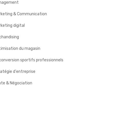
nagement
rketing & Communication
keting digital
chandising
timisation du magasin
onversion sportifs professionnels
atégie d'entreprise
nte & Négociation