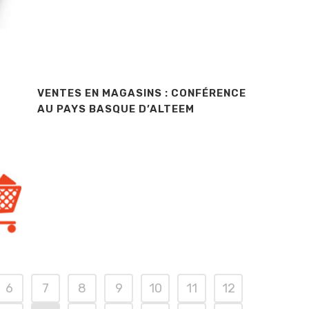
VENTES EN MAGASINS : CONFÉRENCE
AU PAYS BASQUE D’ALTEEM
6
7
8
9
10
11
12