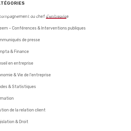
ATÉGORIES
 CLIENTS
BLOG
CONTACT
compagnement du chef d'entreprise
eem – Conférences & Interventions publiques
mmuniqués de presse
mpta & Finance
seil en entreprise
nomie & Vie de l'entreprise
des & Statistiques
rmation
tion de la relation client
islation & Droit