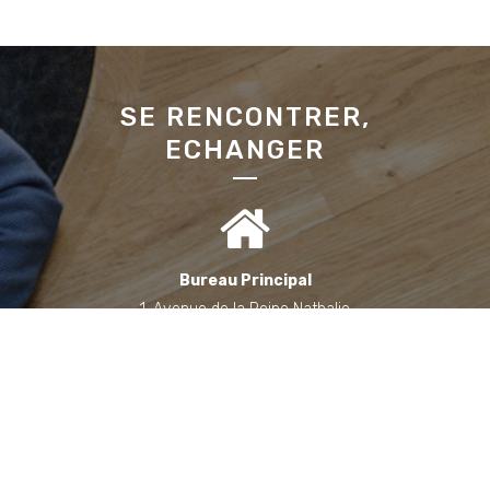
SE RENCONTRER,
ECHANGER
Bureau Principal
1, Avenue de la Reine Nathalie
64200 Biarritz
(Sur rendez-vous uniquement)
Bureau annexe (Landes)
Domaine des Jardins du Frat