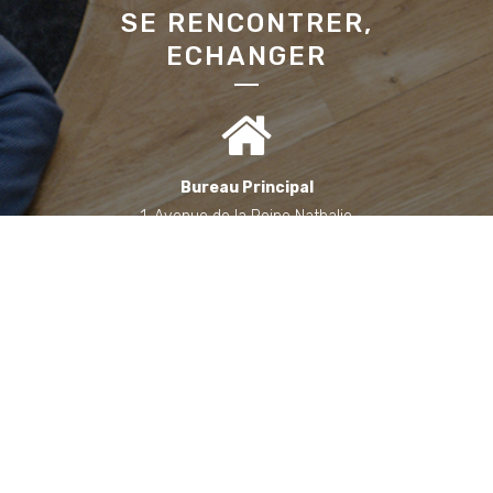
SE RENCONTRER,
ECHANGER
Bureau Principal
1, Avenue de la Reine Nathalie
64200 Biarritz
(Sur rendez-vous uniquement)
Bureau annexe (Landes)
Domaine des Jardins du Frat
40510 Seignosse
(Sur rendez-vous uniquement)