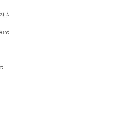
21. À
geant
nt