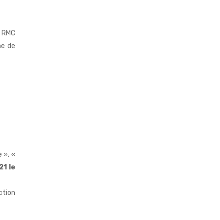
E RMC
me de
 », «
1 le
ction