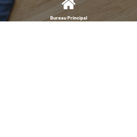
Bureau Principal
1, Avenue de la Reine Nathalie
64200 Biarritz
(Sur rendez-vous uniquement)
Bureau annexe (Landes)
Domaine des Jardins du Frat
40510 Seignosse
(Sur rendez-vous uniquement)
06 71 90 87 43