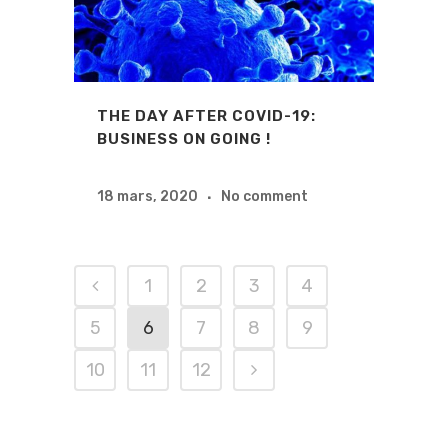
THE DAY AFTER COVID-19:
BUSINESS ON GOING !
18 mars, 2020
No comment
1
2
3
4
5
6
7
8
9
10
11
12