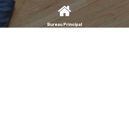
Bureau Principal
1, Avenue de la Reine Nathalie
64200 Biarritz
(Sur rendez-vous uniquement)
Bureau annexe (Landes)
Domaine des Jardins du Frat
40510 Seignosse
(Sur rendez-vous uniquement)
06 71 90 87 43