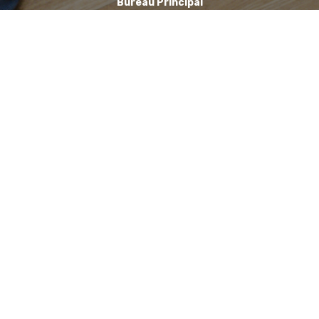
Bureau Principal
1, Avenue de la Reine Nathalie
64200 Biarritz
(Sur rendez-vous uniquement)
Bureau annexe (Landes)
Domaine des Jardins du Frat
40510 Seignosse
(Sur rendez-vous uniquement)
06 71 90 87 43
Contacter