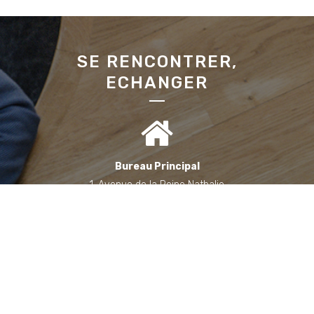
SE RENCONTRER,
ECHANGER
Bureau Principal
1, Avenue de la Reine Nathalie
64200 Biarritz
(Sur rendez-vous uniquement)
Bureau annexe (Landes)
Domaine des Jardins du Frat