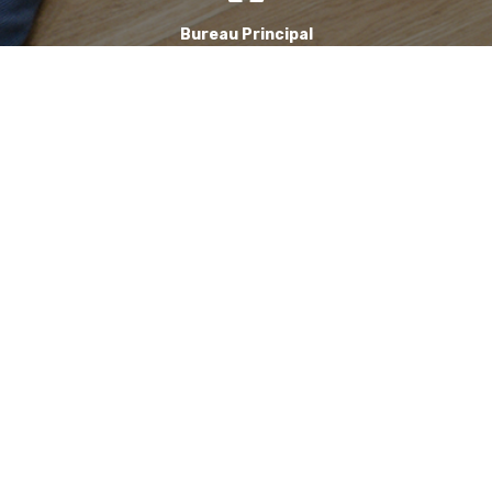
Bureau Principal
1, Avenue de la Reine Nathalie
64200 Biarritz
(Sur rendez-vous uniquement)
Bureau annexe (Landes)
Domaine des Jardins du Frat
40510 Seignosse
(Sur rendez-vous uniquement)
06 71 90 87 43
Contacter