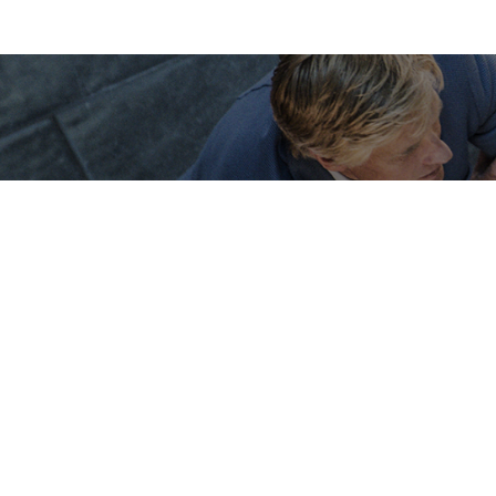
Bureau Principal
1, Avenue de la Reine Nathalie
D
64200 Biarritz
(Sur rendez-vous uniquement)
(S