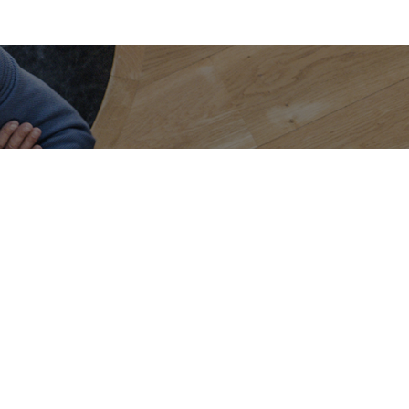
SE RENCONTRER, ECHANGER
Bureau annexe (Landes)
06 71 90 87 43
omaine des Jardins du Frat
40510 Seignosse
ur rendez-vous uniquement)