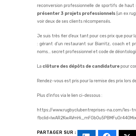
reconversion professionnelle de sportifs de haut 
présenter 3 projets professionnels
(un ex rug
voir deux de ses clients récompensés.
Je suis très fier d’eux tant pour ces prix que pour l
: gérant d’un restaurant sur Biarritz, coach et
noms… secret professionnel et code de déontologie
La
clôture des dépôts de candidature
pour con
Rendez-vous est pris pour la remise des prix lors d
Plus d’infos via le lien ci-dessous :
https://www.rugbyclubentreprises-na.com/les-t
fbclid=IwAR2KwAVmHi_mFGbOu5PBMFuGr44OMi