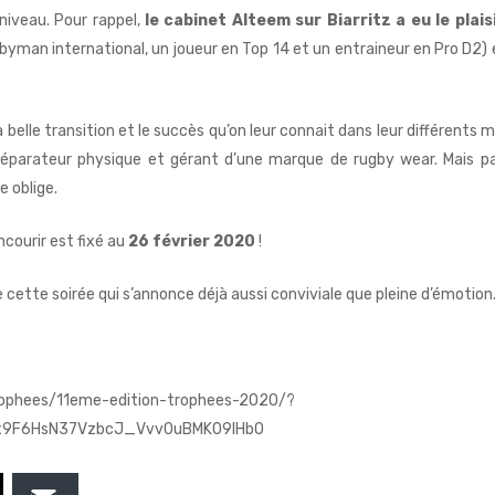
niveau. Pour rappel,
le cabinet Alteem sur Biarritz a eu le plais
byman international, un joueur en Top 14 et un entraineur en Pro D2) 
a belle transition et le succès qu’on leur connait dans leur différents 
 préparateur physique et gérant d’une marque de rugby wear. Mais p
 oblige.
courir est fixé au
26 février 2020
!
e cette soirée qui s’annonce déjà aussi conviviale que pleine d’émotion
rophees/11eme-edition-trophees-2020/?
x9F6HsN37VzbcJ_Vvv0uBMK09lHb0