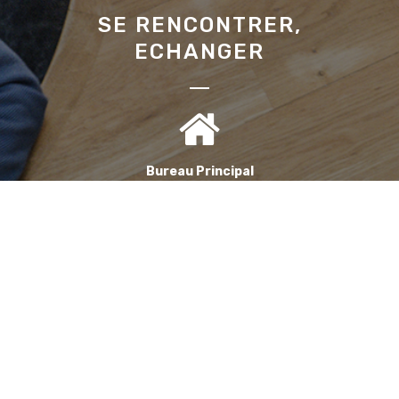
SE RENCONTRER,
ECHANGER
Bureau Principal
1, Avenue de la Reine Nathalie
64200 Biarritz
(Sur rendez-vous uniquement)
Bureau annexe (Landes)
Domaine des Jardins du Frat
40510 Seignosse
(Sur rendez-vous uniquement)