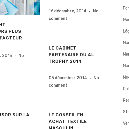
Fo
16 décembre, 2014
No
comment
Ges
ENT
Lég
RS PLUS
’ACTEUR
Ma
LE CABINET
Ma
PARTENAIRE DU 4L
r, 2015
No
TROPHY 2014
Mar
Me
05 décembre, 2014
No
comment
Op
Rec
Str
NSOR SUR LA
LE CONSEIL EN
ACHAT TEXTILE
Ve
MASCULIN