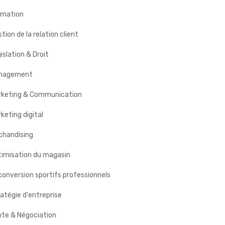
rmation
tion de la relation client
islation & Droit
nagement
rketing & Communication
keting digital
chandising
timisation du magasin
onversion sportifs professionnels
atégie d'entreprise
nte & Négociation