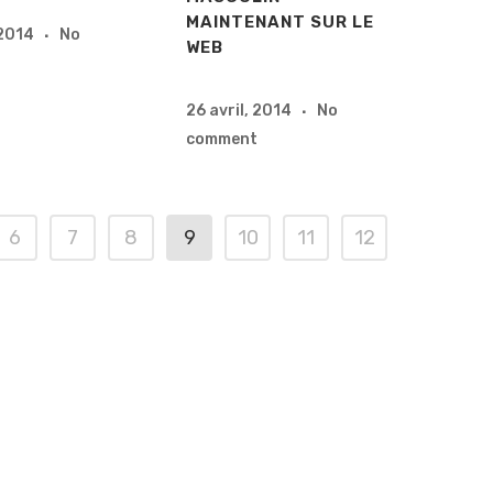
MAINTENANT SUR LE
 2014
No
WEB
26 avril, 2014
No
comment
6
7
8
9
10
11
12