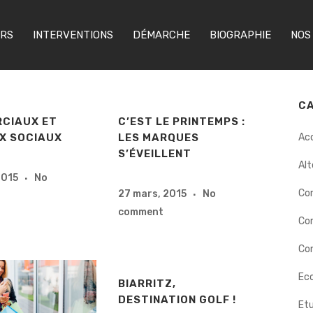
ERS
INTERVENTIONS
DÉMARCHE
BIOGRAPHIE
NOS
C
CIAUX ET
C’EST LE PRINTEMPS :
X SOCIAUX
LES MARQUES
Ac
S’ÉVEILLENT
Alt
2015
No
Co
27 mars, 2015
No
comment
Co
Con
Eco
BIARRITZ,
DESTINATION GOLF !
Etu