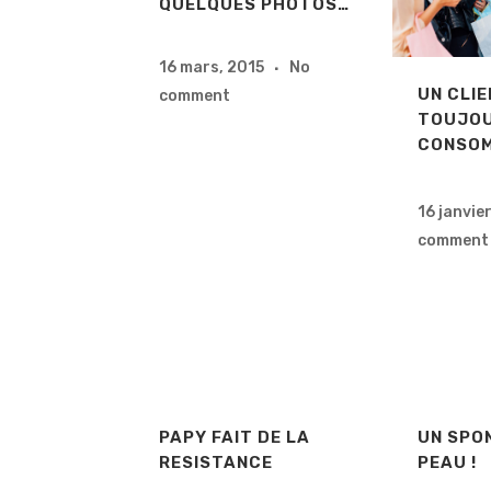
QUELQUES PHOTOS…
16 mars, 2015
No
UN CLI
comment
TOUJOU
CONSOM
16 janvie
comment
PAPY FAIT DE LA
UN SPO
RESISTANCE
PEAU !