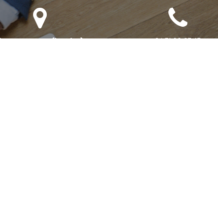
Bureau annexe (Landes)
06 71 90 87 43
omaine des Jardins du Frat
40510 Seignosse
ur rendez-vous uniquement)