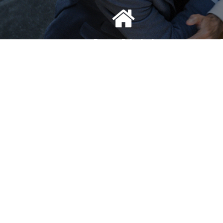
Bureau Principal
1, Avenue de la Reine Nathalie
D
64200 Biarritz
(Sur rendez-vous uniquement)
(S