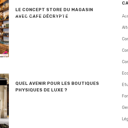
C
LE CONCEPT STORE DU MAGASIN
ERS
INTERVENTIONS
DÉMARCHE
BIOGRAPHIE
NOS
AVEC CAFÉ DÉCRYPTÉ
Ac
Alt
Co
Co
Con
Eco
QUEL AVENIR POUR LES BOUTIQUES
Etu
PHYSIQUES DE LUXE ?
Fo
Ges
Lég