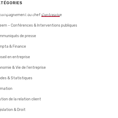
ATÉGORIES
 CLIENTS
BLOG
CONTACT
compagnement du chef d'entreprise
eem – Conférences & Interventions publiques
mmuniqués de presse
mpta & Finance
seil en entreprise
nomie & Vie de l'entreprise
des & Statistiques
rmation
tion de la relation client
islation & Droit