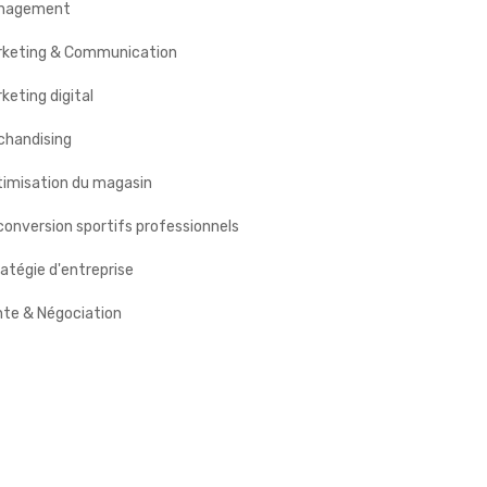
nagement
rketing & Communication
keting digital
chandising
timisation du magasin
onversion sportifs professionnels
atégie d'entreprise
nte & Négociation