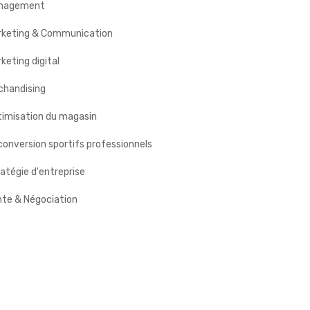
nagement
rketing & Communication
keting digital
chandising
timisation du magasin
onversion sportifs professionnels
atégie d'entreprise
nte & Négociation