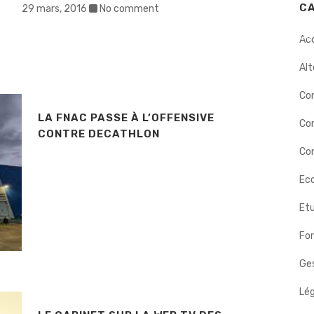
C
29 mars, 2016
No comment
ERS
INTERVENTIONS
DÉMARCHE
BIOGRAPHIE
NOS
?
Ac
Alt
Co
LA FNAC PASSE À L’OFFENSIVE
Co
CONTRE DECATHLON
Con
Eco
Etu
Fo
Ges
Lég