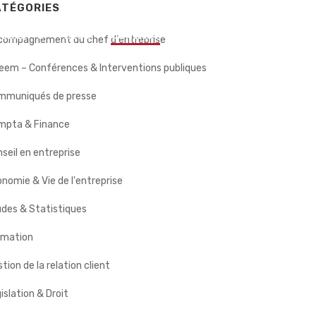
ATÉGORIES
 CLIENTS
BLOG
CONTACT
compagnement du chef d'entreprise
eem – Conférences & Interventions publiques
mmuniqués de presse
mpta & Finance
seil en entreprise
nomie & Vie de l'entreprise
des & Statistiques
rmation
tion de la relation client
islation & Droit