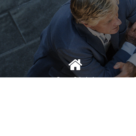
Bureau Principal
1, Avenue de la Reine Nathalie
D
64200 Biarritz
(Sur rendez-vous uniquement)
(S