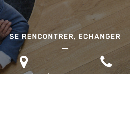
SE RENCONTRER, ECHANGER
Bureau annexe (Landes)
06 71 90 87 43
omaine des Jardins du Frat
40510 Seignosse
ur rendez-vous uniquement)