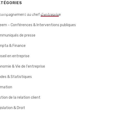
ATÉGORIES
 CLIENTS
BLOG
CONTACT
compagnement du chef d'entreprise
eem – Conférences & Interventions publiques
mmuniqués de presse
mpta & Finance
seil en entreprise
nomie & Vie de l'entreprise
des & Statistiques
rmation
tion de la relation client
islation & Droit