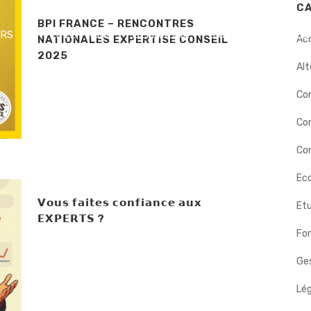
C
BPI FRANCE – RENCONTRES
ERS
INTERVENTIONS
DÉMARCHE
BIOGRAPHIE
NOS
NATIONALES EXPERTISE CONSEIL
Ac
2025
Alt
Co
Co
Con
Eco
𝗩𝗼𝘂𝘀 𝗳𝗮𝗶𝘁𝗲𝘀 𝗰𝗼𝗻𝗳𝗶𝗮𝗻𝗰𝗲 𝗮𝘂𝘅
Etu
𝗘𝗫𝗣𝗘𝗥𝗧𝗦 ?
Fo
Ges
Lég