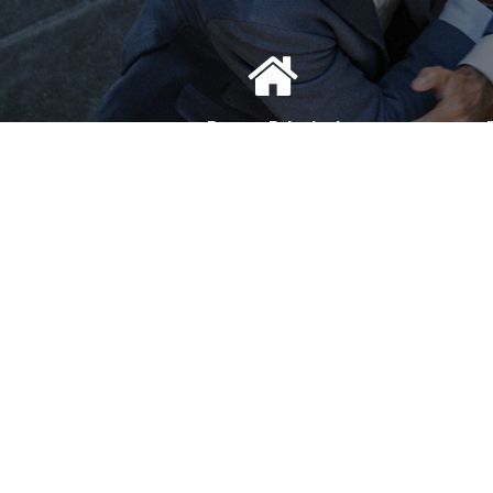
Bureau Principal
1, Avenue de la Reine Nathalie
D
64200 Biarritz
(Sur rendez-vous uniquement)
(S