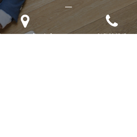
Bureau annexe (Landes)
06 71 90 87 43
omaine des Jardins du Frat
40510 Seignosse
ur rendez-vous uniquement)