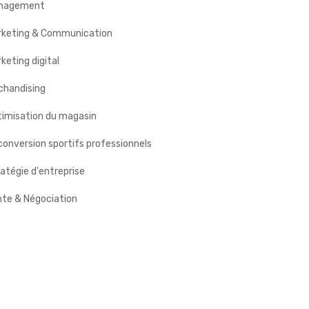
nagement
rketing & Communication
keting digital
chandising
timisation du magasin
onversion sportifs professionnels
atégie d'entreprise
nte & Négociation