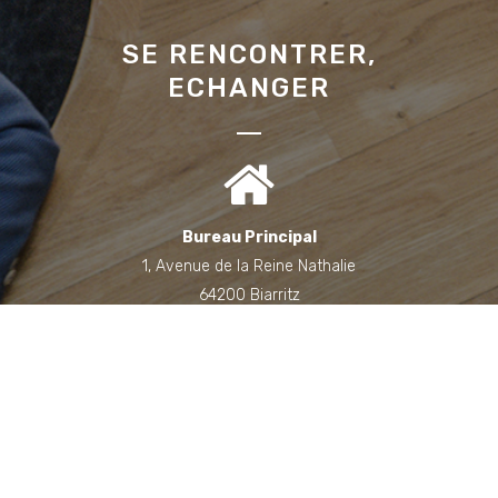
SE RENCONTRER,
ECHANGER
Bureau Principal
1, Avenue de la Reine Nathalie
64200 Biarritz
(Sur rendez-vous uniquement)
Bureau annexe (Landes)
Domaine des Jardins du Frat
40510 Seignosse