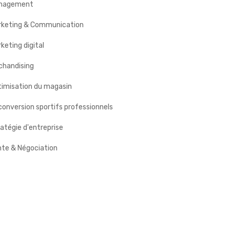
nagement
rketing & Communication
keting digital
chandising
timisation du magasin
onversion sportifs professionnels
atégie d'entreprise
nte & Négociation