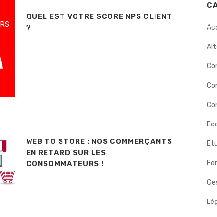
C
QUEL EST VOTRE SCORE NPS CLIENT
ERS
INTERVENTIONS
DÉMARCHE
BIOGRAPHIE
NOS
?
Ac
Alt
Co
Co
Con
Eco
WEB TO STORE : NOS COMMERÇANTS
Etu
EN RETARD SUR LES
Fo
CONSOMMATEURS !
Ges
Lég