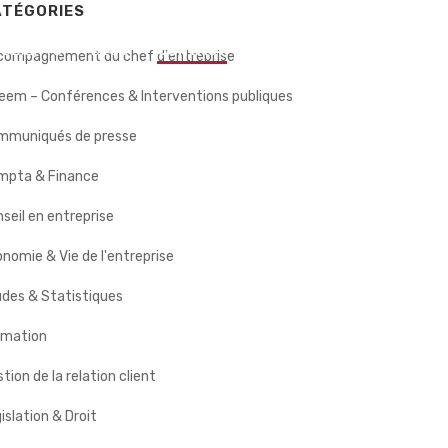
ATÉGORIES
 CLIENTS
BLOG
CONTACT
compagnement du chef d'entreprise
eem – Conférences & Interventions publiques
mmuniqués de presse
mpta & Finance
seil en entreprise
nomie & Vie de l'entreprise
des & Statistiques
rmation
tion de la relation client
islation & Droit