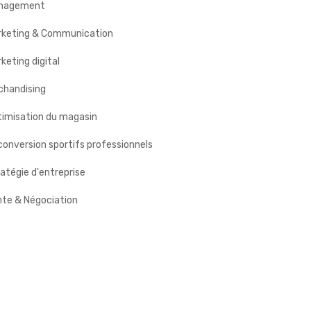
nagement
rketing & Communication
keting digital
chandising
timisation du magasin
onversion sportifs professionnels
atégie d'entreprise
nte & Négociation