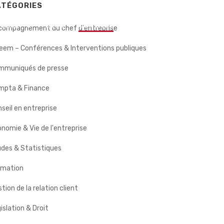
ATÉGORIES
 CLIENTS
BLOG
CONTACT
compagnement du chef d'entreprise
eem – Conférences & Interventions publiques
mmuniqués de presse
mpta & Finance
seil en entreprise
nomie & Vie de l'entreprise
des & Statistiques
rmation
tion de la relation client
islation & Droit