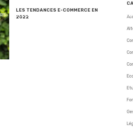
C
LES TENDANCES E-COMMERCE EN
ERS
INTERVENTIONS
DÉMARCHE
BIOGRAPHIE
NOS
2022
Ac
Alt
Co
Co
Con
Eco
Etu
Fo
Ges
Lég