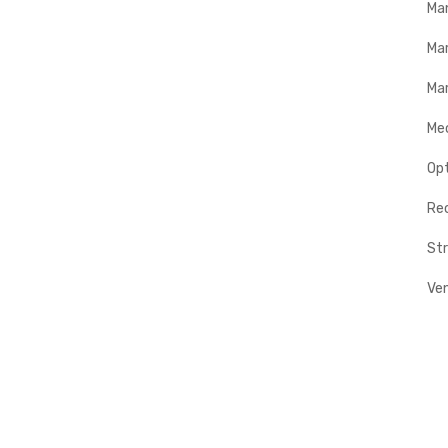
Ma
Ma
Mar
Me
Op
Rec
Str
Ve