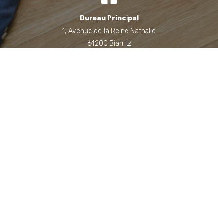
Bureau Principal
1, Avenue de la Reine Nathalie
64200 Biarritz
(Sur rendez-vous uniquement)
Bureau annexe (Landes)
Domaine des Jardins du Frat
40510 Seignosse
(Sur rendez-vous uniquement)
06 71 90 87 43