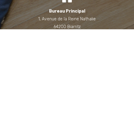
Bureau Principal
1, Avenue de la Reine Nathalie
64200 Biarritz
(Sur rendez-vous uniquement)
Bureau annexe (Landes)
Domaine des Jardins du Frat
40510 Seignosse
(Sur rendez-vous uniquement)
06 71 90 87 43