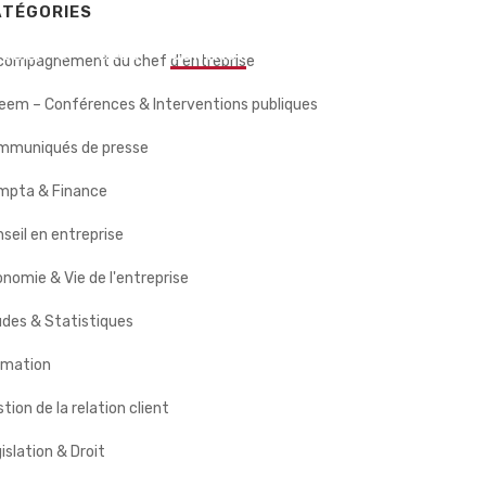
ATÉGORIES
 CLIENTS
BLOG
CONTACT
compagnement du chef d'entreprise
eem – Conférences & Interventions publiques
mmuniqués de presse
mpta & Finance
seil en entreprise
nomie & Vie de l'entreprise
des & Statistiques
rmation
tion de la relation client
islation & Droit