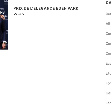
C
PRIX DE L’ELEGANCE EDEN PARK
ERS
INTERVENTIONS
DÉMARCHE
BIOGRAPHIE
NOS
2023
Ac
Alt
Co
Co
Con
Eco
Etu
Fo
Ges
Lég