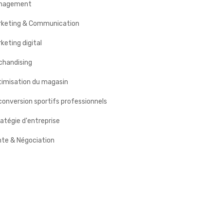
nagement
rketing & Communication
keting digital
chandising
timisation du magasin
onversion sportifs professionnels
atégie d'entreprise
nte & Négociation