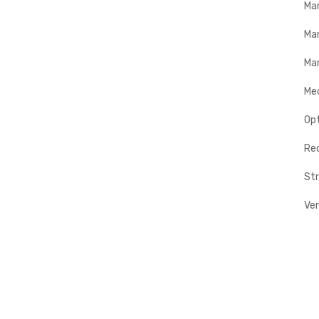
Ma
Ma
Mar
Me
Op
Rec
Str
Ve