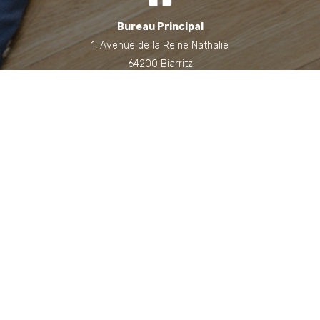
Bureau Principal
1, Avenue de la Reine Nathalie
64200 Biarritz
(Sur rendez-vous uniquement)
Bureau annexe (Landes)
Domaine des Jardins du Frat
40510 Seignosse
(Sur rendez-vous uniquement)
06 71 90 87 43