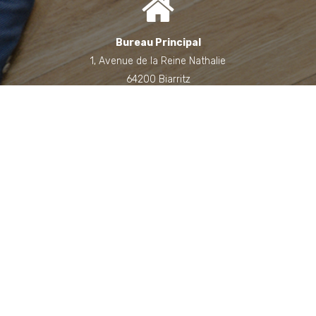
Bureau Principal
1, Avenue de la Reine Nathalie
64200 Biarritz
(Sur rendez-vous uniquement)
Bureau annexe (Landes)
Domaine des Jardins du Frat
40510 Seignosse
(Sur rendez-vous uniquement)
06 71 90 87 43