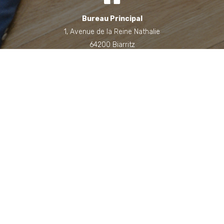
Bureau Principal
1, Avenue de la Reine Nathalie
64200 Biarritz
(Sur rendez-vous uniquement)
Bureau annexe (Landes)
Domaine des Jardins du Frat
40510 Seignosse
(Sur rendez-vous uniquement)
06 71 90 87 43