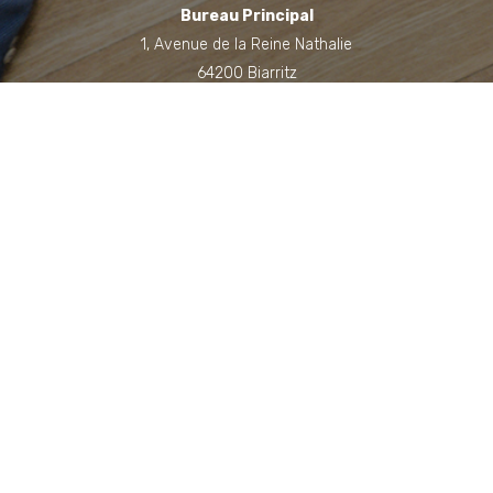
Bureau Principal
1, Avenue de la Reine Nathalie
64200 Biarritz
(Sur rendez-vous uniquement)
Bureau annexe (Landes)
Domaine des Jardins du Frat
40510 Seignosse
(Sur rendez-vous uniquement)
06 71 90 87 43
Contacter