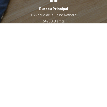
Bureau Principal
1, Avenue de la Reine Nathalie
64200 Biarritz
(Sur rendez-vous uniquement)
Bureau annexe (Landes)
Domaine des Jardins du Frat
40510 Seignosse
(Sur rendez-vous uniquement)
06 71 90 87 43