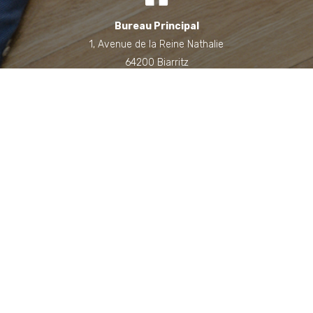
Bureau Principal
1, Avenue de la Reine Nathalie
64200 Biarritz
(Sur rendez-vous uniquement)
Bureau annexe (Landes)
Domaine des Jardins du Frat
40510 Seignosse
(Sur rendez-vous uniquement)
06 71 90 87 43