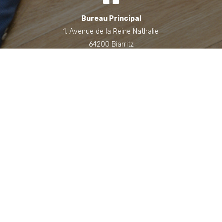
Bureau Principal
1, Avenue de la Reine Nathalie
64200 Biarritz
(Sur rendez-vous uniquement)
Bureau annexe (Landes)
Domaine des Jardins du Frat
40510 Seignosse
(Sur rendez-vous uniquement)
06 71 90 87 43