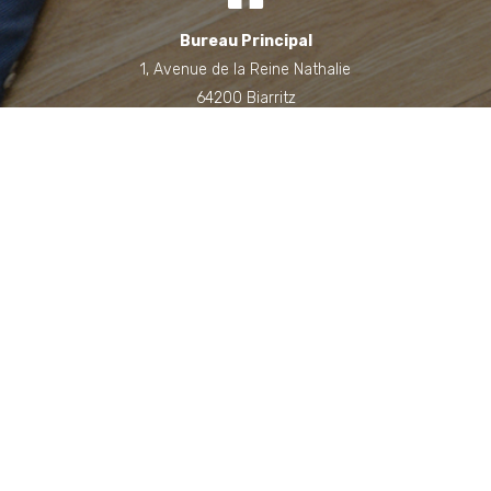
Bureau Principal
1, Avenue de la Reine Nathalie
64200 Biarritz
(Sur rendez-vous uniquement)
Bureau annexe (Landes)
Domaine des Jardins du Frat
40510 Seignosse
(Sur rendez-vous uniquement)
06 71 90 87 43