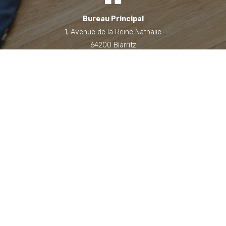
Bureau Principal
1, Avenue de la Reine Nathalie
64200 Biarritz
(Sur rendez-vous uniquement)
Bureau annexe (Landes)
Domaine des Jardins du Frat
40510 Seignosse
(Sur rendez-vous uniquement)
06 71 90 87 43