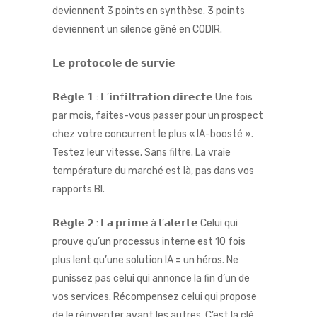
deviennent 3 points en synthèse. 3 points
deviennent un silence gêné en CODIR.
𝗟𝗲 𝗽𝗿𝗼𝘁𝗼𝗰𝗼𝗹𝗲 𝗱𝗲 𝘀𝘂𝗿𝘃𝗶𝗲
𝗥𝗲̀𝗴𝗹𝗲 𝟭 : 𝗟’𝗶𝗻f𝗶𝗹𝘁𝗿𝗮𝘁𝗶𝗼𝗻 𝗱𝗶𝗿𝗲𝗰𝘁𝗲 Une fois
par mois, faites-vous passer pour un prospect
chez votre concurrent le plus « IA-boosté ».
Testez leur vitesse. Sans filtre. La vraie
température du marché est là, pas dans vos
rapports BI.
𝗥𝗲̀𝗴𝗹𝗲 𝟮 : 𝗟𝗮 𝗽𝗿𝗶𝗺𝗲 à 𝗹’𝗮𝗹𝗲𝗿𝘁𝗲 Celui qui
prouve qu’un processus interne est 10 fois
plus lent qu’une solution IA = un héros. Ne
punissez pas celui qui annonce la fin d’un de
vos services. Récompensez celui qui propose
de le réinventer avant les autres. C’est la clé