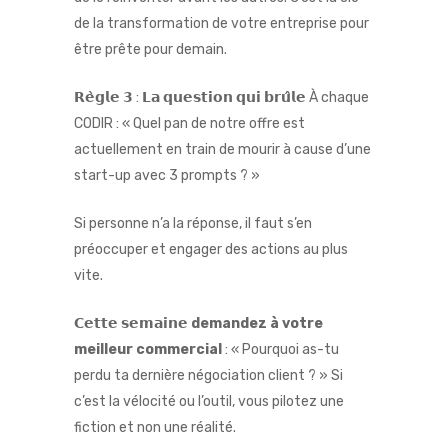
de la transformation de votre entreprise pour
être prête pour demain.
𝗥𝗲̀𝗴𝗹𝗲 𝟯 : 𝗟𝗮 𝗾𝘂𝗲𝘀𝘁𝗶𝗼𝗻 𝗾𝘂𝗶 𝗯𝗿𝘂̂𝗹𝗲 À chaque
CODIR : « Quel pan de notre offre est
actuellement en train de mourir à cause d’une
start-up avec 3 prompts ? »
Si personne n’a la réponse, il faut s’en
préoccuper et engager des actions au plus
vite.
𝗖𝗲𝘁𝘁𝗲 𝘀𝗲𝗺𝗮𝗶𝗻𝗲
demandez à votre
meilleur commercial
: « Pourquoi as-tu
perdu ta dernière négociation client ? » Si
c’est la vélocité ou l’outil, vous pilotez une
fiction et non une réalité.