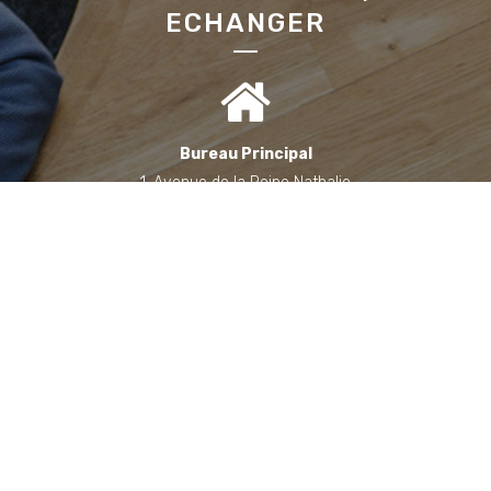
ECHANGER
Bureau Principal
1, Avenue de la Reine Nathalie
64200 Biarritz
(Sur rendez-vous uniquement)
Bureau annexe (Landes)
Domaine des Jardins du Frat
40510 Seignosse
(Sur rendez-vous uniquement)