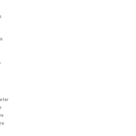
s
is
n
heter
e
re
vre