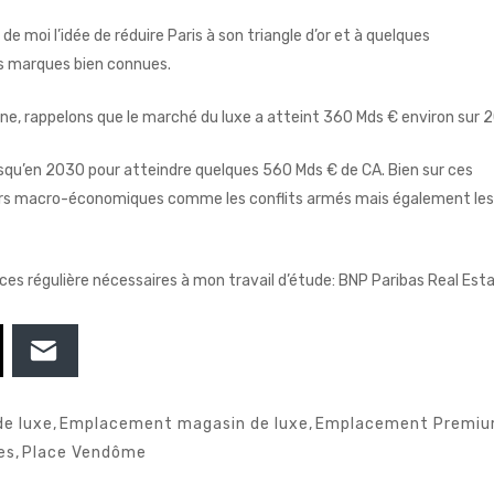
 de moi l’idée de réduire Paris à son triangle d’or et à quelques
 marques bien connues.
e, rappelons que le marché du luxe a atteint 360 Mds € environ sur 
squ’en 2030 pour atteindre quelques 560 Mds € de CA. Bien sur ces
rs macro-économiques comme les conflits armés mais également les
urces régulière nécessaires à mon travail d’étude:
BNP Paribas Real Est
de luxe
,
Emplacement magasin de luxe
,
Emplacement Premi
es
,
Place Vendôme