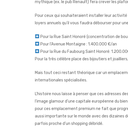
mythique (ex. le
pub Renault
) fera crever les plafo
Pour ceux qui souhaiteraient installer leur activit
loyers annuels qu’il vous faudra débourser pour un
Pour la Rue Saint Honoré (concentration de bout
Pour l’Avenue Montaigne : 1.400.000 €/an
Pour la Rue du Faubourg Saint Honoré: 1.200.0
Pour la très célèbre place des bijoutiers et joailliers
Mais tout ceci restant théorique car un emplaceme
internationales spécialisées.
L’histoire nous laisse à penser que ces adresses 
l’image glamour d’une capitale européenne du bien
pour ces emplacement premium ne fait que progres
aussi importante sur le monde avec des dizaines de
parfois proche d’un shopping débridé.