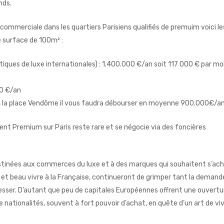
nds.
é commerciale dans les quartiers Parisiens qualifiés de premuim voici le
e surface de 100m² :
iques de luxe internationales) : 1.400.000 €/an soit 117 000 € par mo
00 €/an
,
la place Vendôme
il vous faudra débourser en moyenne 900.000€/a
nt Premium sur Paris reste rare et se négocie via des foncières
destinées aux commerces du luxe et à des marques qui souhaitent s’ac
 et beau vivre à la Française, continueront de grimper tant la demand
ser. D’autant que peu de capitales Européennes offrent une ouvertu
 nationalités, souvent à fort pouvoir d’achat, en quête d’un art de vi