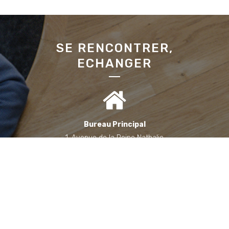
SE RENCONTRER,
ECHANGER
Bureau Principal
1, Avenue de la Reine Nathalie
64200 Biarritz
(Sur rendez-vous uniquement)
Bureau annexe (Landes)
Domaine des Jardins du Frat