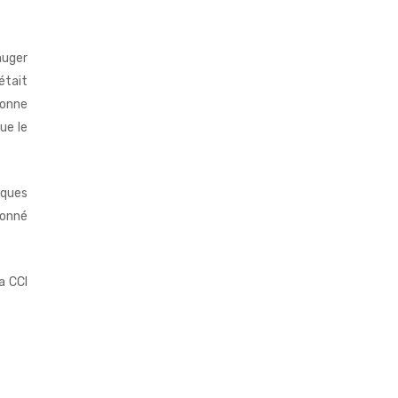
auger
’était
bonne
ue le
lques
tonné
la
CCI