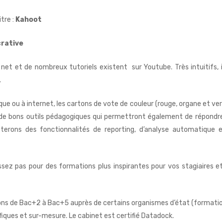
tre :
Kahoot
rative
 net et de nombreux tutoriels existent sur Youtube. Très intuitifs, i
.
que ou à internet, les cartons de vote de couleur (rouge, organe et ver
t de bons outils pédagogiques qui permettront également de répondre
terons des fonctionnalités de reporting, d’analyse automatique 
ssez pas pour des formations plus inspirantes pour vos stagiaires e
ions de Bac+2 à Bac+5 auprès de certains organismes d’état (formati
fiques et sur-mesure. Le cabinet est certifié Datadock.