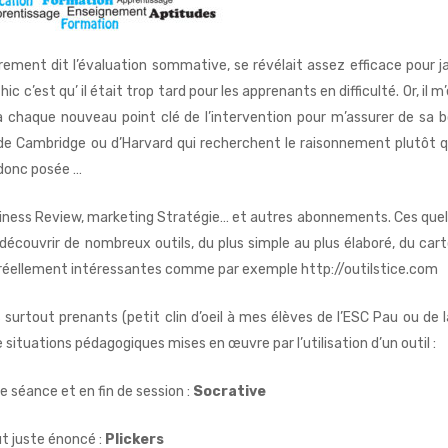
trement dit l’évaluation sommative, se révélait assez efficace pour j
c’est qu’ il était trop tard pour les apprenants en difficulté. Or, il m
à chaque nouveau point clé de l’intervention pour m’assurer de sa 
de Cambridge ou d’Harvard qui recherchent le raisonnement plutôt q
t donc posée …
iness Review
, marketing Stratégie… et autres abonnements. Ces que
découvrir de nombreux outils, du plus simple au plus élaboré, du car
ves réellement intéressantes comme par exemple
http://outilstice.com
surtout prenants (petit clin d’oeil à mes élèves de l’
ESC Pau
ou de 
situations pédagogiques mises en œuvre par l’utilisation d’un outil :
e séance et en fin de session :
Socrative
ut juste énoncé :
Plickers