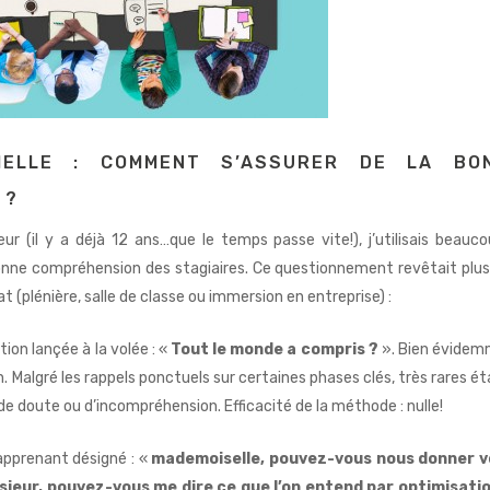
IELLE : COMMENT S’ASSURER DE LA BO
 ?
 (il y a déjà 12 ans…que le temps passe vite!), j’utilisais beauco
bonne compréhension des stagiaires. Ce questionnement revêtait plus
t (plénière, salle de classe ou immersion en entreprise) :
ion lançée à la volée : «
Tout le monde a compris ?
». Bien évide
n. Malgré les rappels ponctuels sur certaines phases clés, très rares ét
 de doute ou d’incompréhension. Efficacité de la méthode : nulle!
 apprenant désigné : «
mademoiselle, pouvez-vous nous donner v
ieur, pouvez-vous me dire ce que l’on entend par optimisati