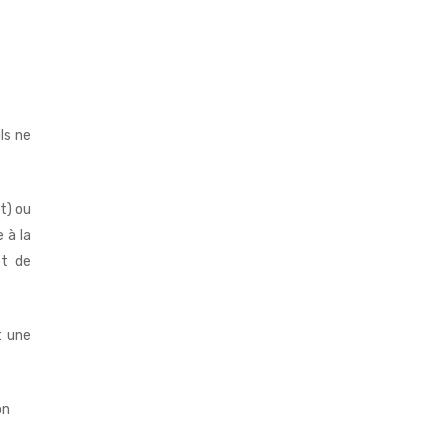
ls ne
t) ou
 à la
et de
t une
on