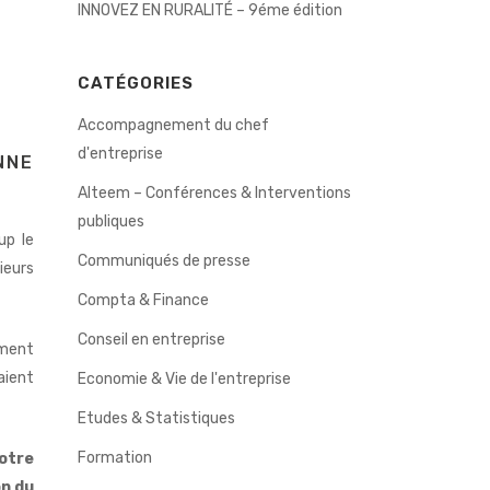
INNOVEZ EN RURALITÉ – 9éme édition
CATÉGORIES
Accompagnement du chef
d'entreprise
NNE
Alteem – Conférences & Interventions
publiques
up le
Communiqués de presse
ieurs
Compta & Finance
Conseil en entreprise
mment
aient
Economie & Vie de l'entreprise
Etudes & Statistiques
Formation
otre
on du