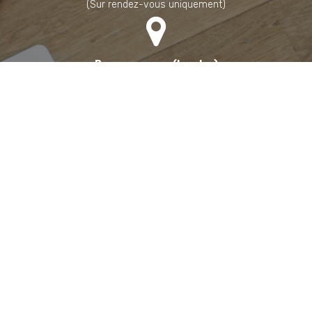
(Sur rendez-vous uniquement)
Bureau annexe (Landes)
Domaine des Jardins du Frat
40510 Seignosse
(Sur rendez-vous uniquement)
06 71 90 87 43
Contacter