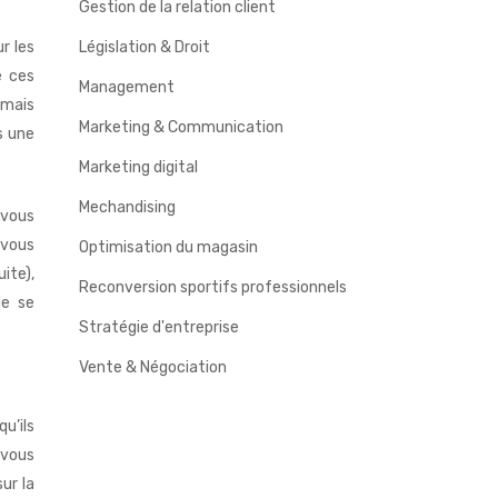
Gestion de la relation client
r les
Législation & Droit
e ces
Management
 mais
Marketing & Communication
s une
Marketing digital
Mechandising
 vous
 vous
Optimisation du magasin
ite),
Reconversion sportifs professionnels
de se
Stratégie d'entreprise
Vente & Négociation
u’ils
s vous
ur la