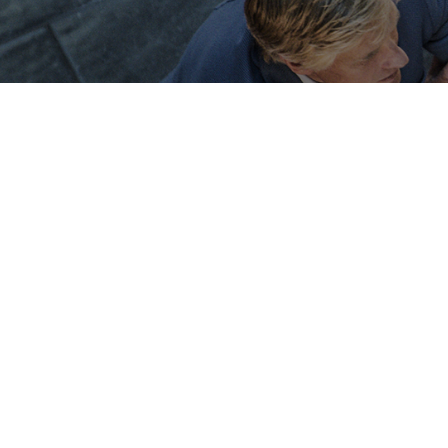
Bureau Principal
1, Avenue de la Reine Nathalie
D
64200 Biarritz
(Sur rendez-vous uniquement)
(S