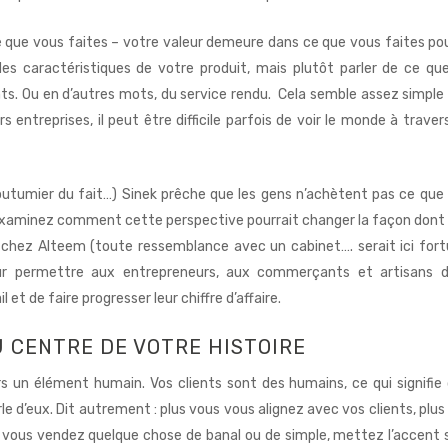
 que vous faites – votre valeur demeure dans ce que vous faites pou
des caractéristiques de votre produit, mais plutôt parler de ce qu
ts. Ou en d’autres mots, du service rendu. Cela semble assez simple
s entreprises, il peut être difficile parfois de voir le monde à traver
coutumier du fait…) Sinek prêche que les gens n’achètent pas ce que
c examinez comment cette perspective pourrait changer la façon dont
chez Alteem (toute ressemblance avec un cabinet…. serait ici fortu
ur permettre aux entrepreneurs, aux commerçants et artisans 
et de faire progresser leur chiffre d’affaire.
 CENTRE DE VOTRE HISTOIRE
 un élément humain. Vos clients sont des humains, ce qui signifie q
arle d’eux. Dit autrement : plus vous vous alignez avec vos clients, plu
vous vendez quelque chose de banal ou de simple, mettez l’accent s