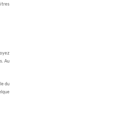
itres
soyez
s. Au
le du
elque