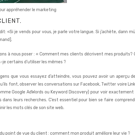
pour appréhender le marketing
LIENT.
it: «Si je vends pour vous, je parle votre langue. Si j’achète, dann m
emand].
ions à nous poser : « Comment mes clients décrivent mes produits? 
s-je certains d’utiliser les mêmes ?
 gens que vous essayez d’atteindre, vous pouvez avoir un aperçu de
 qu’ils font, observer les conversations sur Facebook, Twitter voire Lin
s (comme Google AdWords ou Keyword Discovery) pour voir exactement
ts dans leurs recherches. C’est essentiel pour bien se faire comprend
nir les mots clés de son site web.
u point de vue du client : comment mon produit améliore leur vie ?