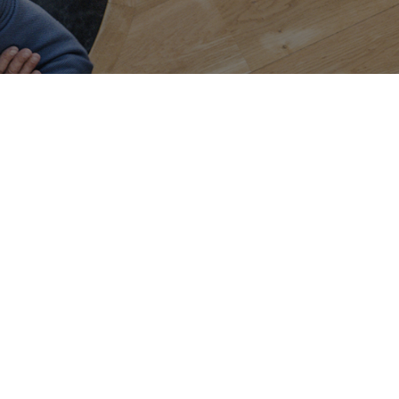
SE RENCONTRER, ECHANGER
Bureau annexe (Landes)
06 71 90 87 43
omaine des Jardins du Frat
40510 Seignosse
ur rendez-vous uniquement)